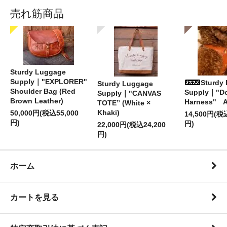
売れ筋商品
Sturdy Luggage
Supply｜"EXPLORER"
Sturdy
Sturdy Luggage
Shoulder Bag (Red
Supply｜"D
Supply｜"CANVAS
Brown Leather)
Harness" 
TOTE” (White ×
Khaki)
50,000円(税込55,000
14,500円(税
円)
円)
22,000円(税込24,200
円)
ホーム
カートを見る