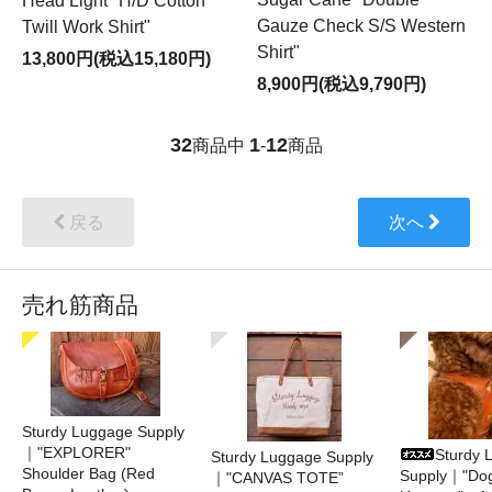
Head Light "H/D Cotton
Gauze Check S/S Western
Twill Work Shirt"
Shirt"
13,800円(税込15,180円)
8,900円(税込9,790円)
32
1
12
商品中
-
商品
戻る
次へ
売れ筋商品
Sturdy Luggage Supply
｜"EXPLORER"
Sturdy 
Sturdy Luggage Supply
Shoulder Bag (Red
Supply｜"Do
｜"CANVAS TOTE”