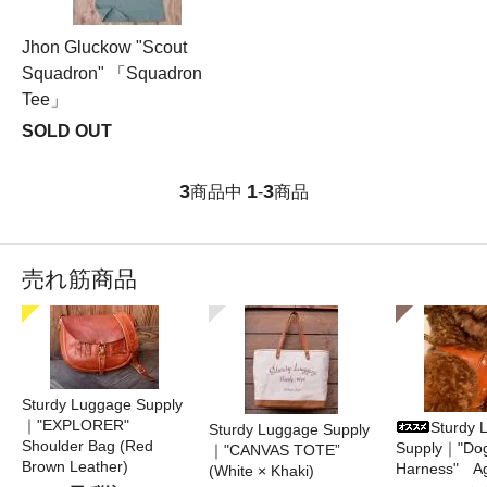
Jhon Gluckow "Scout
Squadron" 「Squadron
Tee」
SOLD OUT
3
1
3
商品中
-
商品
売れ筋商品
Sturdy Luggage Supply
｜"EXPLORER"
Sturdy 
Sturdy Luggage Supply
Shoulder Bag (Red
Supply｜"Do
｜"CANVAS TOTE”
Brown Leather)
Harness" A
(White × Khaki)