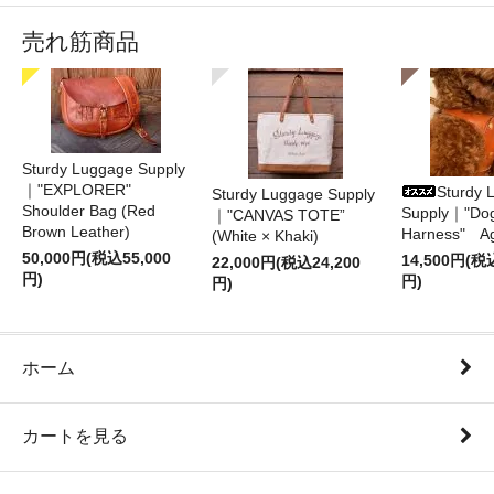
売れ筋商品
Sturdy Luggage Supply
｜"EXPLORER"
Sturdy 
Sturdy Luggage Supply
Shoulder Bag (Red
Supply｜"Do
｜"CANVAS TOTE”
Brown Leather)
Harness" A
(White × Khaki)
50,000円(税込55,000
14,500円(税
22,000円(税込24,200
円)
円)
円)
ホーム
カートを見る