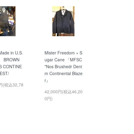
ade in U.S.
Mister Freedom × S
S BROWN
ugar Cane 「MFSC
S CONTINE
"Nos Brushedr Deni
EST/
m Continental Blaze
r』
0円(税込32,78
42,000円(税込46,20
0円)