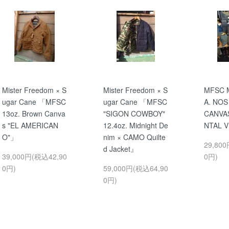
Mister Freedom × S
Mister Freedom × S
MFSC M
ugar Cane 「MFSC
ugar Cane 「MFSC
A. NO
13oz. Brown Canva
"SIGON COWBOY"
CANVA
s "EL AMERICAN
12.4oz. Midnight De
NTAL V
O"」
nim × CAMO Quilte
29,80
d Jacket』
39,000円(税込42,90
0円)
0円)
59,000円(税込64,90
0円)