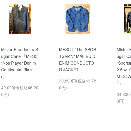
Mister Freedom × S
MFSC｜"The SPOR
Mister 
ugar Cane 「MFSC
TSMAN" MALIBU D
ugar 
"Nos Player Denim
ENIM CONDUCTO
"Sport
Continental Blaze
R JACKET
2.5oz.
r』
M COW
39,800円(税込43,78
T』
42,000円(税込46,20
0円)
0円)
34,80
0円)