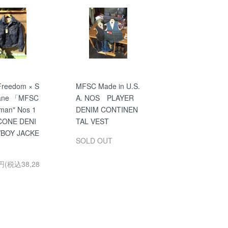
Freedom × S
MFSC Made in U.S.
Cane 「MFSC
A. NOS PLAYER
sman" Nos 1
DENIM CONTINEN
 CONE DENI
TAL VEST
BOY JACKE
SOLD OUT
0円(税込38,28