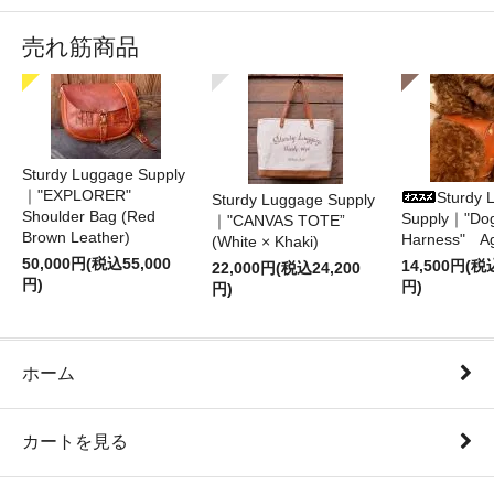
売れ筋商品
Sturdy Luggage Supply
｜"EXPLORER"
Sturdy 
Sturdy Luggage Supply
Shoulder Bag (Red
Supply｜"Do
｜"CANVAS TOTE”
Brown Leather)
Harness" A
(White × Khaki)
50,000円(税込55,000
14,500円(税
22,000円(税込24,200
円)
円)
円)
ホーム
カートを見る