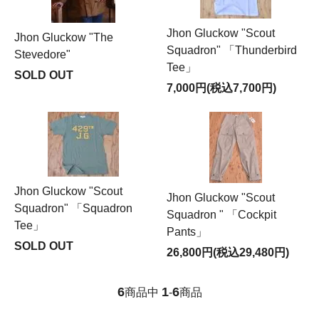
Jhon Gluckow "Scout
Jhon Gluckow "The
Squadron" 「Thunderbird
Stevedore"
Tee」
SOLD OUT
7,000円(税込7,700円)
Jhon Gluckow "Scout
Jhon Gluckow "Scout
Squadron" 「Squadron
Squadron " 「Cockpit
Tee」
Pants」
SOLD OUT
26,800円(税込29,480円)
6
1
6
商品中
-
商品