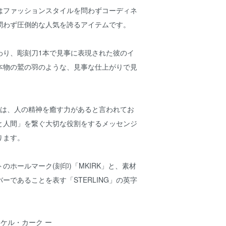
はファッションスタイルを問わずコーディネ
問わず圧倒的な人気を誇るアイテムです。
わり、彫刻刀1本で見事に表現された彼のイ
本物の鷲の羽のような、見事な仕上がりで見
には、人の精神を癒す力があると言われてお
と人間」を繋ぐ大切な役割をするメッセンジ
ります。
のホールマーク(刻印)「MKIRK」と、素材
ーであることを表す「STERLING」の英字
ー マイケル・カーク ー