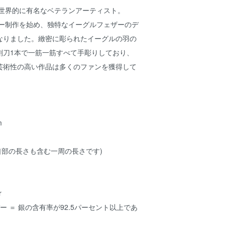
族)の世界的に有名なベテランアーティスト。
リー制作を始め、独特なイーグルフェザーのデ
なりました。緻密に彫られたイーグルの羽の
刻刀1本で一筋一筋すべて手彫りしており、
芸術性の高い作品は多くのファンを獲得して
m
開口部の長さも含む一周の長さです)
r
ー ＝ 銀の含有率が92.5パーセント以上であ