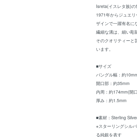
Isreta(イスレタ
1971年からジュエ
ザインで一躍有名に
繊細な溝は、細い彫
そのクオリティーと
います。
■サイズ
バングル幅：約10m
開口部：約35mm
内周：約174mm(
厚み：約1.5mm
■素材：Sterling Silve
※スターリングシルバ
る純銀を表す