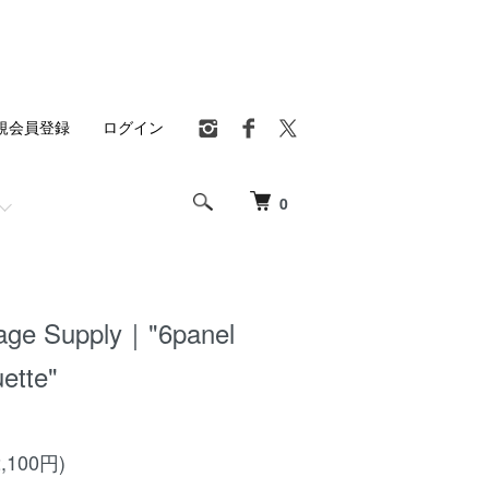
規会員登録
ログイン
0
age Supply｜"6panel
ette"
,100円)