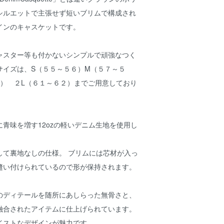
シルエットで主張せず短いブリムで構成され
インのキャスケットです。
ャスター等も付かないシンプルで頑強なつく
サイズは、S（５５～５６）M（５７～５
０） ２L（６１～６２）までご用意しており
青味を増す12ozの軽いデニム生地を使用し
して裏地なしの仕様。 ブリムには芯材が入っ
縫い付けられているので形が保持されます。
のディテールを随所にあしらった無骨さと、
融合されたアイテムに仕上げられています。
イストなデザインが魅力です。