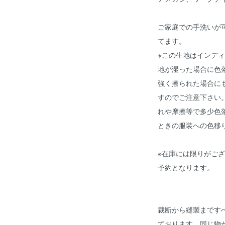
ご家庭での手洗いが
てます。
※この生地はインデ
地が湿った場合に色
強く擦られた場合に
すのでご注意下さい
れや摩擦等で多少色
ときの服装への色移
※在庫には限りがご
予約となります。
裁断から縫製まですべ
ております。同じ物