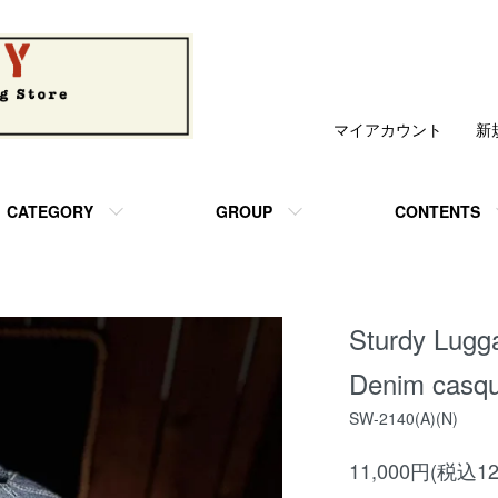
マイアカウント
新
CATEGORY
GROUP
CONTENTS
Sturdy Lugg
Denim casqu
SW-2140(A)(N)
11,000円(税込12