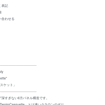
く表記
細
い合わせる
--------------------------------
ly
ette"
ャスケット」
--------------------------------
ず深すぎない6方パネル構造です。
lDenimCasquette」とは違いクラウンのボリ