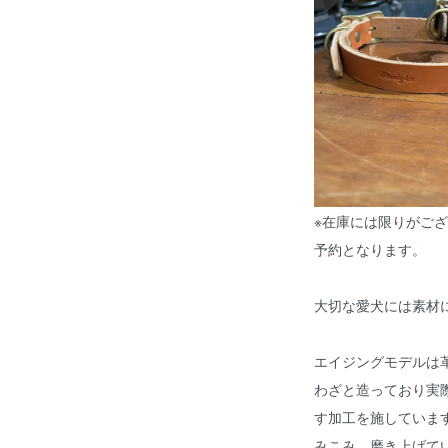
※在庫には限りがご
予約となります。
大切な愛犬には素材
エイジングモデルは
わざと造っており実
す加工を施していま
みこみ、磨き上げて