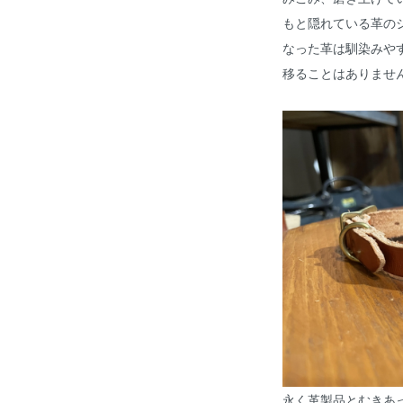
もと隠れている革の
なった革は馴染みや
移ることはありませ
永く革製品とむきあ