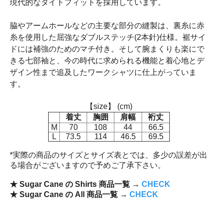
現代的なタイトフィットを採用しています。
脇やアームホールなどの主要な部分の縫製は、裏糸に赤
糸を使用した屈強なダブルステッチ(2本針)仕様。裾サイ
ドには補強のためのマチ付き。そして腕まくりも楽にで
きる七部袖と、今の時代に求められる機能と着心地とデ
ザイン性まで追及したワークシャツに仕上がっていま
す。
【size】 (cm)
着丈
胸囲
肩幅
裄丈
M
70
108
44
66.5
L
73.5
114
46.5
69.5
*実際の商品のサイズとサイズ表とでは、多少の誤差が出
る場合がございますので予めご了承下さい。
★ Sugar Cane の Shirts 商品一覧 →
CHECK
★ Sugar Cane の All 商品一覧 →
CHECK