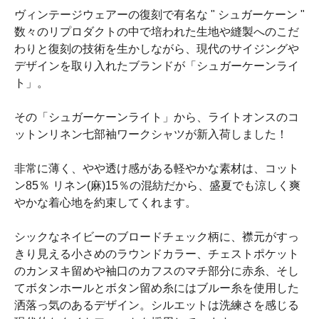
ヴィンテージウェアーの復刻で有名な " シュガーケーン "
数々のリプロダクトの中で培われた生地や縫製へのこだ
わりと復刻の技術を生かしながら、現代のサイジングや
デザインを取り入れたブランドが「シュガーケーンライ
ト」。
その「シュガーケーンライト」から、ライトオンスのコ
ットンリネン七部袖ワークシャツが新入荷しました！
非常に薄く、やや透け感がある軽やかな素材は、コット
ン85％ リネン(麻)15％の混紡だから、盛夏でも涼しく爽
やかな着心地を約束してくれます。
シックなネイビーのブロードチェック柄に、襟元がすっ
きり見える小さめのラウンドカラー、チェストポケット
のカンヌキ留めや袖口のカフスのマチ部分に赤糸、そし
てボタンホールとボタン留め糸にはブルー糸を使用した
洒落っ気のあるデザイン。シルエットは洗練さを感じる