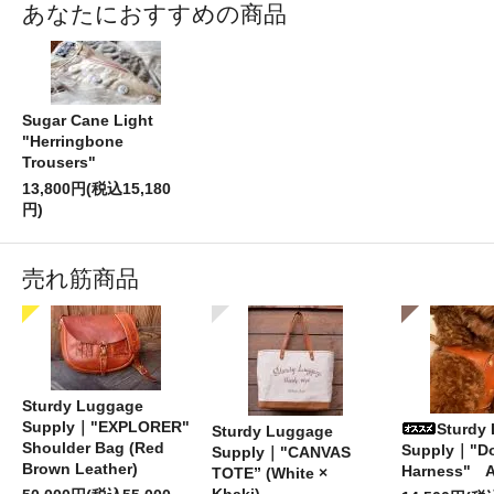
あなたにおすすめの商品
Sugar Cane Light
"Herringbone
Trousers"
13,800円(税込15,180
円)
売れ筋商品
Sturdy Luggage
Supply｜"EXPLORER"
Sturdy
Sturdy Luggage
Shoulder Bag (Red
Supply｜"D
Supply｜"CANVAS
Brown Leather)
Harness" 
TOTE” (White ×