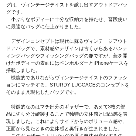
グは、ヴィンテージテイストを醸し出すアウトドアバッ
グです。
小ぶりなボディーに十分な収納力を持たせ、普段使い
に最適なバッグに仕上がりました。
デザインコンセプトは現代に蘇るヴィンテージアウト
ドアバッグで、素材感やデザインは古くからあるハンテ
ィングバッグやフィッシングバッグの趣ですが、蓋を開
けたボディーの表面にはペンホルダーとiPhoneケースを
搭載しました。
機能的でありながらヴィンテージテイストのファッシ
ョンにマッチする、STURDY LUGGAGEのコンセプトを
そのまま具現化したバッグです。
特徴的なのはマチ部分のギャザーで、あえて3枚の部
品に切り分け縫製することで独特の立体感と凹凸感を表
現しました。これによりサイドからのボリューム感や、
正面から見たときの立体感と奥行きが生まれました。
このギャザーによりバッグの厚さ自体が変化するの