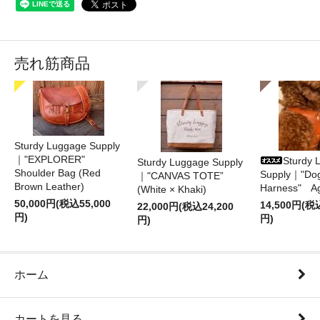
売れ筋商品
Sturdy Luggage Supply
｜"EXPLORER"
Sturdy 
Sturdy Luggage Supply
Shoulder Bag (Red
Supply｜"Do
｜"CANVAS TOTE”
Brown Leather)
Harness" A
(White × Khaki)
50,000円(税込55,000
14,500円(税
22,000円(税込24,200
円)
円)
円)
ホーム
カートを見る